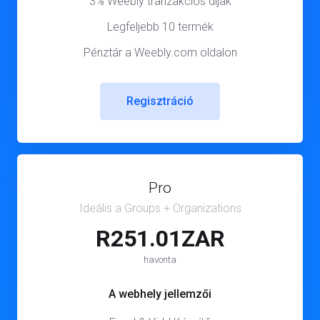
3% Weebly tranzakciós díjak
Legfeljebb 10 termék
Pénztár a Weebly.com oldalon
Regisztráció
Pro
Ideális a Groups + Organizations
R251.01ZAR
havonta
A webhely jellemzői