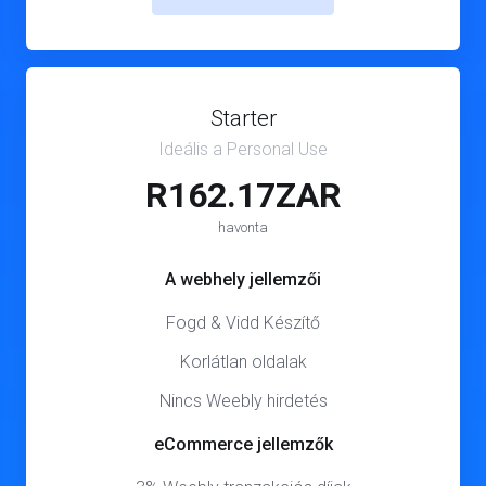
Starter
Ideális a Personal Use
R162.17ZAR
havonta
A webhely jellemzői
Fogd & Vidd Készítő
Korlátlan oldalak
Nincs Weebly hirdetés
eCommerce jellemzők