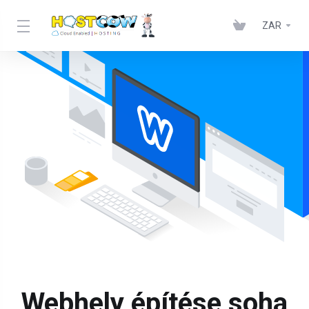
ZAR
Webhely építése soha