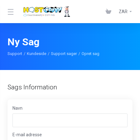
ZAR
Ny Sag
Support
Kundeside
Support sager
Opret sag
Sags Information
Navn
E-mail adresse